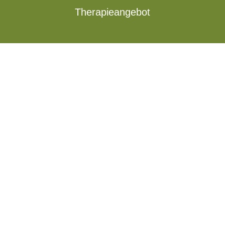
Therapieangebot
„Vielen Dank für Ihre Hilfe und
Unterstützung. Dank Ihnen habe ich
die letzten Monate besser
überstanden als alleine. Mir ist viel
klar geworden und ich bin stärker und
selbstbewusster geworden.“
Alleinerziehende Mutter