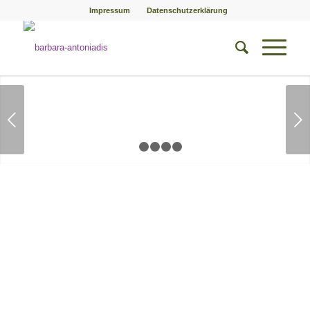
Impressum
Datenschutzerklärung
Weiter
1
2
3
4
5
„Vielen Dank für Ihre Hilfe und
Unterstützung. Dank Ihnen habe ich
die letzten Monate besser
überstanden als alleine. Mir ist viel
klar geworden und ich bin stärker und
selbstbewusster geworden.“