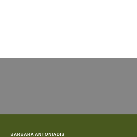
Alleinerziehende Mutter
Zum Angebot
BARBARA ANTONIADIS