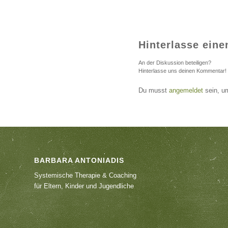
Hinterlasse ein
An der Diskussion beteiligen?
Hinterlasse uns deinen Kommentar!
Du musst
angemeldet
sein, u
BARBARA ANTONIADIS
Systemische Therapie & Coaching
für Eltern, Kinder und Jugendliche