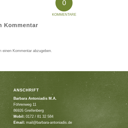
0
KOMMENTARE
en Kommentar
m einen Kommentar abzugeben.
ANSCHRIFT
Barbara Antoniadis M.A.
Föhrenweg 11
86926 Greifenberg
Mobil:
0172 / 81 32 584
Email:
mail@barbara-antoniadis.de