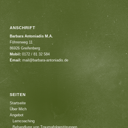
ANSCHRIFT
Barbara Antoniadis M.A.
Föhrenweg 11
86926 Greifenberg
Mobil:
0172 / 81 32 584
Email:
mail@barbara-antoniadis.de
SEITEN
Startseite
Über Mich
Angebot
Lerncoaching
Behandlung von Traumafolgestörungen